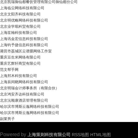
北京凯瑞御仙都餐饮管理有限公司御仙都分公司
上海临尘网络科技有限公司
北京文阳齐科技有限公司
北京明优略网络科技有限公司
北京业学珉科贸有限公司
上海笙翰科技有限公司
上海讯金宏信息科技有限公司
上海钧予捷信息科技有限公司
莆田市荔城区云谱牒网络工作室
重庆豆生米网络有限公司
重庆艺辉轩商贸有限公司
范文帮手网
上海邦木科技有限公司
上海辰间晓网络科技有限公司
北京明瑞会计师事务所（有限合伙）
北京鸿安齐达科技有限公司
北京沅顺康酒店管理有限公司
哈尔滨市博斯云逸网络科技有限公司
哈尔滨市博斯云逸网络科技有限公司
副業男子
Powered by
上海策则科技有限公司
RSS地图
HTML地图