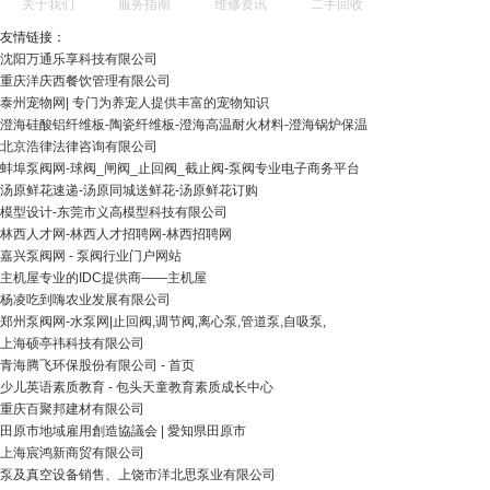
关于我们
服务指南
维修资讯
二手回收
友情链接：
沈阳万通乐享科技有限公司
重庆洋庆西餐饮管理有限公司
泰州宠物网| 专门为养宠人提供丰富的宠物知识
澄海硅酸铝纤维板-陶瓷纤维板-澄海高温耐火材料-澄海锅炉保温
北京浩律法律咨询有限公司
蚌埠泵阀网-球阀_闸阀_止回阀_截止阀-泵阀专业电子商务平台
汤原鲜花速递-汤原同城送鲜花-汤原鲜花订购
模型设计-东莞市义高模型科技有限公司
林西人才网-林西人才招聘网-林西招聘网
嘉兴泵阀网 - 泵阀行业门户网站
主机屋专业的IDC提供商――主机屋
杨凌吃到嗨农业发展有限公司
郑州泵阀网-水泵网|止回阀,调节阀,离心泵,管道泵,自吸泵,
上海硕亭祎科技有限公司
青海腾飞环保股份有限公司 - 首页
少儿英语素质教育 - 包头天童教育素质成长中心
重庆百聚邦建材有限公司
田原市地域雇用創造協議会 | 愛知県田原市
上海宸鸿新商贸有限公司
泵及真空设备销售、上饶市洋北思泵业有限公司