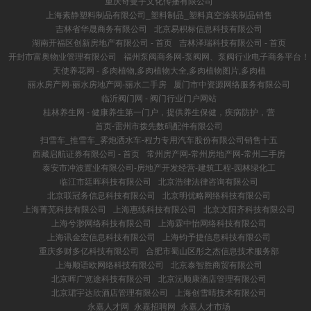
重庆奇曼宇文化传播有限公司
上海素静塑料制品有限公司_塑料制品_塑料真空涂装制品销售
吉林省华晟商务有限公司
北京易积标信息科技有限公司
湖南开福区创新房地产有限公司 - 首页
吉林泽瑞科技有限公司 - 首页
开封市富奥物业管理有限公司
福州泵阀商务网-泵阀网、泵阀行业电子商务平台！
天使养花网 - 多肉植物,多肉植物大全,多肉植物图片,多肉植
丽水房产网-丽水房地产网-丽水二手房
厦门市中资源网络服务有限公司
临沂阀门网 - 阀门行业门户网站
桂林养生网 - 健康养生第一门户，提供养生保健，疾病防护，营
首页-雷州市拨先数码配件有限公司
扫雪车_推雪车_雾炮洒水车-程力专用汽车股份有限公司销售十五
西藏启航证券有限公司 - 首页
常州房产网-常州房地产网-常州二手房
泰安市冲波置业有限公司-房地产开发经营-建筑工程-园林绿化工
临江市廷晖科技有限公司
北京浩律法律咨询有限公司
北京联冠务信息科技有限公司
北京明优略网络科技有限公司
上海菁芜科技有限公司
上海惠练科技有限公司
北京文阳齐科技有限公司
上海兮渺网络科技有限公司
上海霖中怡网络科技有限公司
上海讯金宏信息科技有限公司
上海钧予捷信息科技有限公司
重庆多财多亿科技有限公司
合肥市蜀山区彤之杰信息技术服务部
上海顺语欧网络科技有限公司
北京泰智胜商贸有限公司
北京晖广览途科技有限公司
北京沅顺康酒店管理有限公司
北京珺宇达欣酒店管理有限公司
上海创雪晴技术有限公司
永嘉人才网_永嘉招聘网_永嘉人才市场