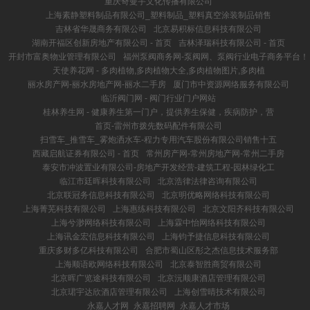
重庆奇曼宇文化传播有限公司
上海素静塑料制品有限公司_塑料制品_塑料真空涂装制品销售
吉林省华晟商务有限公司
北京易积标信息科技有限公司
湖南开福区创新房地产有限公司 - 首页
吉林泽瑞科技有限公司 - 首页
开封市富奥物业管理有限公司
福州泵阀商务网-泵阀网、泵阀行业电子商务平台！
天使养花网 - 多肉植物,多肉植物大全,多肉植物图片,多肉植
丽水房产网-丽水房地产网-丽水二手房
厦门市中资源网络服务有限公司
临沂阀门网 - 阀门行业门户网站
桂林养生网 - 健康养生第一门户，提供养生保健，疾病防护，营
首页-雷州市拨先数码配件有限公司
扫雪车_推雪车_雾炮洒水车-程力专用汽车股份有限公司销售十五
西藏启航证券有限公司 - 首页
常州房产网-常州房地产网-常州二手房
泰安市冲波置业有限公司-房地产开发经营-建筑工程-园林绿化工
临江市廷晖科技有限公司
北京浩律法律咨询有限公司
北京联冠务信息科技有限公司
北京明优略网络科技有限公司
上海菁芜科技有限公司
上海惠练科技有限公司
北京文阳齐科技有限公司
上海兮渺网络科技有限公司
上海霖中怡网络科技有限公司
上海讯金宏信息科技有限公司
上海钧予捷信息科技有限公司
重庆多财多亿科技有限公司
合肥市蜀山区彤之杰信息技术服务部
上海顺语欧网络科技有限公司
北京泰智胜商贸有限公司
北京晖广览途科技有限公司
北京沅顺康酒店管理有限公司
北京珺宇达欣酒店管理有限公司
上海创雪晴技术有限公司
永嘉人才网_永嘉招聘网_永嘉人才市场